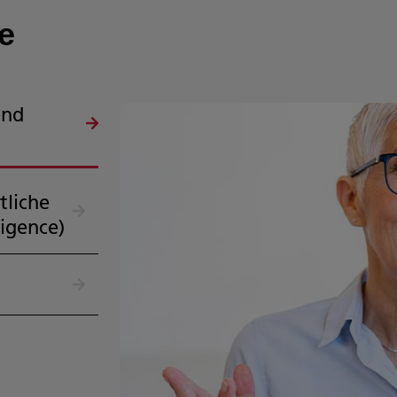
e
und
tliche
ligence)