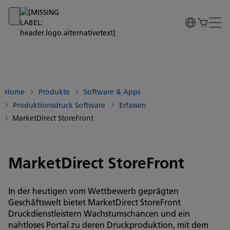
Go to banner
Go to content
Go to footer
Home
Produkte
Software & Apps
Produktionsdruck Software
Erfassen
MarketDirect StoreFront
MarketDirect StoreFront
In der heutigen vom Wettbewerb geprägten
Geschäftswelt bietet MarketDirect StoreFront
Druckdienstleistern Wachstumschancen und ein
nahtloses Portal zu deren Druckproduktion, mit dem