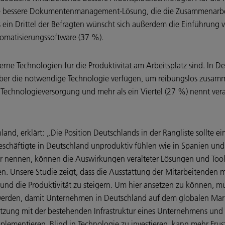
ne bessere Dokumentenmanagement-Lösung, die die Zusammenarbei
s ein Drittel der Befragten wünscht sich außerdem die Einführun
tomatisierungssoftware (37 %).
rne Technologien für die Produktivität am Arbeitsplatz sind. In De
 über die notwendige Technologie verfügen, um reibungslos zusam
Technologieversorgung und mehr als ein Viertel (27 %) nennt vera
nd, erklärt: „Die Position Deutschlands in der Rangliste sollte e
Beschäftigte in Deutschland unproduktiv fühlen wie in Spanien und
or nennen, können die Auswirkungen veralteter Lösungen und Tools
n. Unsere Studie zeigt, dass die Ausstattung der Mitarbeitenden m
n und die Produktivität zu steigern. Um hier ansetzen zu können, 
werden, damit Unternehmen in Deutschland auf dem globalen Mark
etzung mit der bestehenden Infrastruktur eines Unternehmens und
lementieren. Blind in Technologie zu investieren, kann mehr Frustr