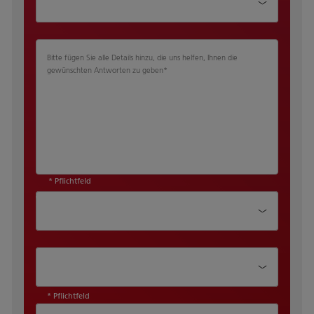
Bitte fügen Sie alle Details hinzu, die uns helfen, Ihnen die
gewünschten Antworten zu geben
*
* Pflichtfeld
Wie sind Sie auf uns aufmerksam
geworden?
Sind Sie bereits Ricoh Kunde?*
* Pflichtfeld
Produktkategorie