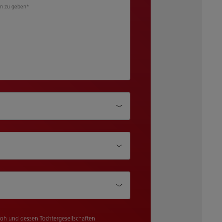
n zu geben
*
f uns aufmerksam geworden?
 Ricoh Kunde?*
e
coh und dessen Tochtergesellschaften