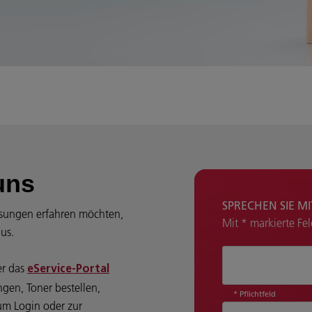
uns
SPRECHEN SIE M
sungen erfahren möchten,
Mit * markierte Fe
aus.
Wie können wir 
er das
eService-Portal
gen, Toner bestellen,
* Pflichtfeld
um Login oder zur