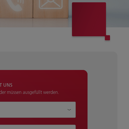
IT UNS
lder müssen ausgefüllt werden.
Ihnen helfen?*