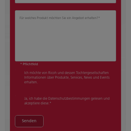
Für welches Produkt möchten Sie ein Angebot erhalten?
*
* Pflichtfeld
Ich möchte von Ricoh und dessen Tochtergesellschaften
Informationen über Produkte, Services, News und Events
erhalten.
Ja, ich habe die Datenschutzbestimmungen gelesen und
akzeptiere diese.
*
Senden