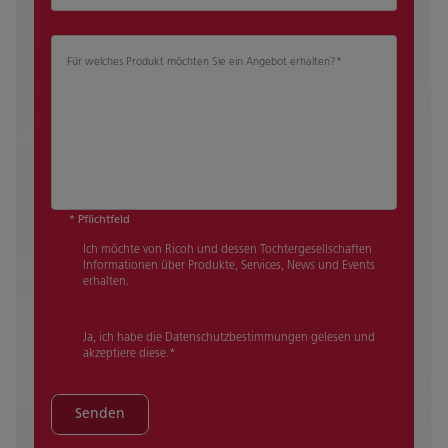
Für welches Produkt möchten Sie ein Angebot erhalten?
*
* Pflichtfeld
Ich möchte von Ricoh und dessen Tochtergesellschaften
Informationen über Produkte, Services, News und Events
erhalten.
Ja, ich habe die Datenschutzbestimmungen gelesen und
akzeptiere diese.
*
Senden