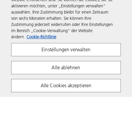
Produkte & Services
aktivieren möchten, unter „Einstellungen verwalten“
auswählen. Ihre Zustimmung bleibt für einen Zeitraum
Support & Kontakt
von sechs Monaten erhalten. Sie können Ihre
Zustimmung jederzeit widerrufen oder Ihre Einstellungen
im Bereich „Cookie-Verwaltung“ der Website
Informationen
ändern.
Cookie-Richtlinie
Einstellungen verwalten
Folgen Sie uns
Alle ablehnen
Alle Cookies akzeptieren
Impressum
Datenschutzhinweis
Cookie Richtlinie
Nutzungsbedingungen
Copyright 2026 Ricoh. Alle Rechte vorbehalten.